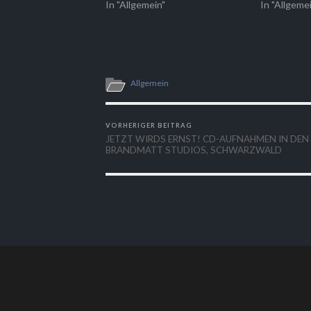
In "Allgemein"
In "Allgeme
Allgemein
VORHERIGER BEITRAG
JETZT WIRDS ERNST! CD-AUFNAHMEN IN DEN
BRANDMATT STUDIOS, SCHWARZWALD